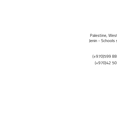
Palestine, Wes
Jenin - Schools 
(+970)599 88
(+970)42 5