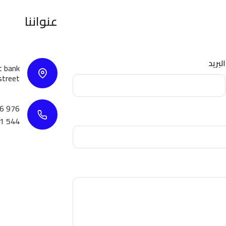
عنواننا
البريد
t bank
street
6 976
01 544